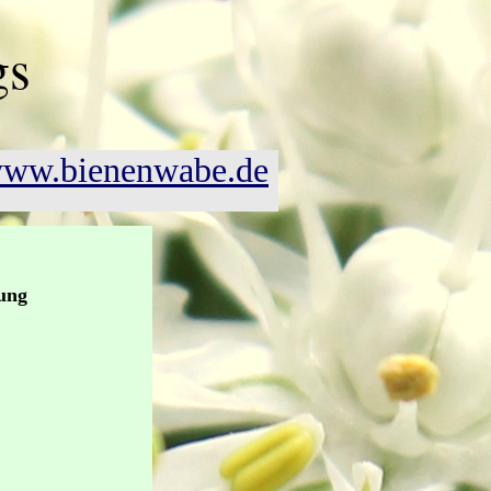
gs
ww.bienenwabe.de
ung