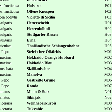
ea fructicosa
Hofsorte
F01
ea fructicosa
Offene Knospen
F02
cea botrytis
Violetto di Sicilia
F03
vulgaris
Hetterscheidt
H01
vulgaris
Herrenböhnli
H02
vulgaris
Stuttgarter Riesen
H03
vulgaris
Erna
H04
iculata
Thailändische Schlangenbohne
H05
a Pepo
Steirischer Ölkürbis
M01
 maxima
Hokkaido Orange Hubbard
M02
 maxima
Hokkaido Blau
M03
moschata
Sizillianischer
M04
 maxima
Manotva
M05
a Pepo
Gestreifte Grüne
M06
a Pepo
Rondo
M07
lanatus
Moon & Star
N01
lanatus
Sibirjak
N02
iceraria
Weinheberkürbis
M08
iceraria
Tukvabic
M09