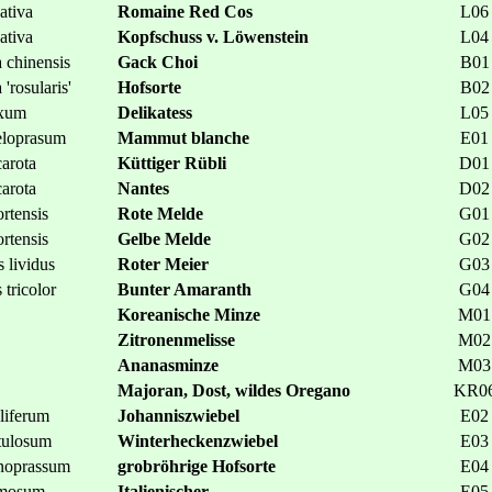
ativa
Romaine Red Cos
L06
ativa
Kopfschuss v. Löwenstein
L04
 chinensis
Gack Choi
B01
'rosularis'
Hofsorte
B02
xum
Delikatess
L05
loprasum
Mammut blanche
E01
arota
Küttiger Rübli
D01
arota
Nantes
D02
ortensis
Rote Melde
G01
ortensis
Gelbe Melde
G02
 lividus
Roter Meier
G03
tricolor
Bunter Amaranth
G04
Koreanische Minze
M01
Zitronenmelisse
M02
Ananasminze
M03
Majoran, Dost, wildes Oregano
KR0
liferum
Johanniszwiebel
E02
tulosum
Winterheckenzwiebel
E03
noprassum
grobröhrige Hofsorte
E04
amosum
Italienischer
E05