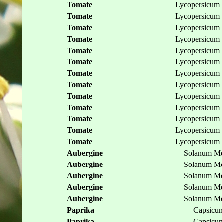
Tomate
Lycopersicum 
Tomate
Lycopersicum 
Tomate
Lycopersicum 
Tomate
Lycopersicum 
Tomate
Lycopersicum 
Tomate
Lycopersicum 
Tomate
Lycopersicum 
Tomate
Lycopersicum 
Tomate
Lycopersicum 
Tomate
Lycopersicum 
Tomate
Lycopersicum 
Tomate
Lycopersicum 
Tomate
Lycopersicum 
Aubergine
Solanum Me
Aubergine
Solanum Me
Aubergine
Solanum Me
Aubergine
Solanum Me
Aubergine
Solanum Me
Paprika
Capsicum
Paprika
Capsicum