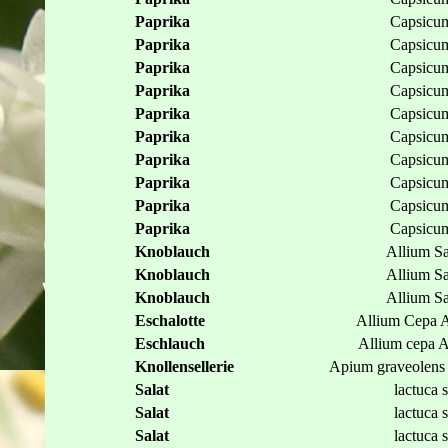
Paprika
Capsicum
Paprika
Capsicum
Paprika
Capsicum
Paprika
Capsicum
Paprika
Capsicum
Paprika
Capsicum
Paprika
Capsicum
Paprika
Capsicum
Paprika
Capsicum
Paprika
Capsicum
Knoblauch
Allium S
Knoblauch
Allium S
Knoblauch
Allium S
Eschalotte
Allium Cepa 
Eschlauch
Allium cepa 
Knollensellerie
Apium graveolens
Salat
lactuca s
Salat
lactuca s
Salat
lactuca s