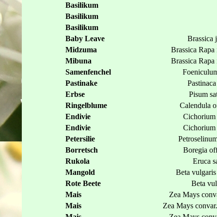
Basilikum
Basilikum
Basilikum
Baby Leave
Brassica 
Midzuma
Brassica Rapa 
Mibuna
Brassica Rapa 
Samenfenchel
Foeniculum
Pastinake
Pastinaca
Erbse
Pisum sa
Ringelblume
Calendula of
Endivie
Cichorium 
Endivie
Cichorium 
Petersilie
Petroselinu
Borretsch
Boregia off
Rukola
Eruca s
Mangold
Beta vulgaris
Rote Beete
Beta vul
Mais
Zea Mays conva
Mais
Zea Mays convar
Mais
Zea Mays conva