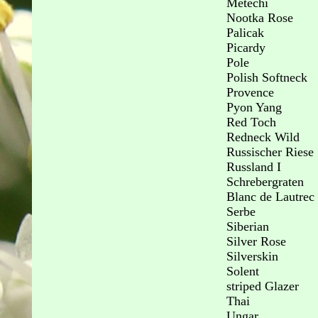
Metechi
Nootka Rose
Palicak
Picardy
Pole
Polish Softneck
Provence
Pyon Yang
Red Toch
Redneck Wild
Russischer Riese
Russland I
Schrebergraten
Blanc de Lautrec
Serbe
Siberian
Silver Rose
Silverskin
Solent
striped Glazer
Thai
Ungar