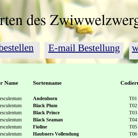
Garten des Zwiwwelzwer
bestellen
E-mail Bestellung
w
er Name
Sortenname
Codier
esculentum
Andenhorn
T01
esculentum
Black Plum
T02
esculentum
Black Prince
T03
esculentum
Black Seaman
T04
esculentum
Fioline
T05
esculentum
Haubners Vollendung
T06