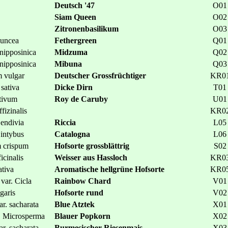
Deutsch '47
O01
Siam Queen
O02
Zitronenbasilikum
O03
juncea
Fethergreen
Q01
nipposinica
Midzuma
Q02
nipposinica
Mibuna
Q03
 vulgar
Deutscher Grossfrüchtiger
KR0
 sativa
Dicke Dirn
T01
tivum
Roy de Caruby
U01
fizinalis
KR0
endivia
Riccia
L05
intybus
Catalogna
L06
m crispum
Hofsorte grossblättrig
S02
icinalis
Weisser aus Hassloch
KR0
ativa
Aromatische hellgrüne Hofsorte
KR0
 var. Cicla
Rainbow Chard
V01
garis
Hofsorte rund
V02
r. sacharata
Blue Atztek
X01
. Microsperma
Blauer Popkorn
X02
r. sacharata
Burmesischer Riesenmais
X03