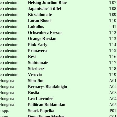
esculentum
Helsing Junction Blue
T07
esculentum
Japanische Trüffel
T08
esculentum
Kirschtomate
T09
esculentum
Loran Blood
T10
esculentum
Lukullus
T11
esculentum
Ochsenherz Fresca
T12
esculentum
Orange Russian
T13
esculentum
Pink Early
T14
esculentum
Primavera
T15
esculentum
Resi
T16
esculentum
Stabtomate
T17
esculentum
Stierherz
T18
esculentum
Vesuvio
T19
longena
Slim Jim
A01
longena
Bernarys Blaukönigin
A02
longena
Rosita
A03
longena
Leo Lavender
A04
longena
Patlöcan Buldan dan
A05
 spp.
Snack Paprika
P01
 spp.
Dong Yuang Market
C01