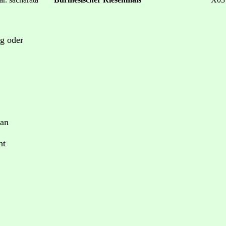
g oder
lan
ht