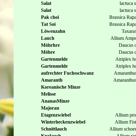
Salat
lactuca s
Salat
lactuca s
Pak choi
Brassica Rapa
Tat Soi
Brassica Rapa 
Löwenzahn
Taxara
Lauch
Allium Ampe
Möhrhre
Daucus c
Möhre
Daucus c
Gartenmelde
Atriplex h
Gartenmelde
Atriplex h
aufrechter Fuchsschwanz
Amaranthus
Amaranth
Amaranthus 
Koreanische Minze
Melisse
AnanasMinze
Majoran
Etagenzwiebel
Allium pro
Winterheckenzwiebel
Allium Fis
Schnittlauch
Allium schoe
Knolauch
Allium r