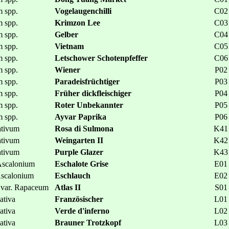
 spp.
Vogelaugenchilli
C02
 spp.
Krimzon Lee
C03
 spp.
Gelber
C04
 spp.
Vietnam
C05
 spp.
Letschower Schotenpfeffer
C06
 spp.
Wiener
P02
 spp.
Paradeisfrüchtiger
P03
 spp.
Früher dickfleischiger
P04
 spp.
Roter Unbekannter
P05
 spp.
Ayvar Paprika
P06
ativum
Rosa di Sulmona
K41
ativum
Weingarten II
K42
ativum
Purple Glazer
K43
Ascalonium
Eschalote Grise
E01
Ascalonium
Eschlauch
E02
 var. Rapaceum
Atlas II
S01
ativa
Französischer
L01
ativa
Verde d'inferno
L02
ativa
Brauner Trotzkopf
L03