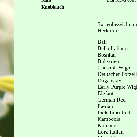
Knoblauch
Sortenbezeichnun
Herkunft
Bali
Bella Italiano
Bosnian
Bulgarien
Chesnok Wight
Deutscher Porzel
Duganskiy
Early Purple Wig
Elefant
German Red
Iberian
Inchelium Red
Kambodia
Koreaner
Lorz Italian