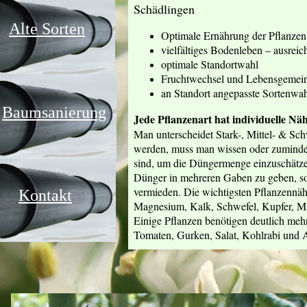
Schädlingen
Alte Sorten
Optimale Ernährung der Pflanzen
vielfältiges Bodenleben – ausrei
optimale Standortwahl
Fruchtwechsel und Lebensgemein
an Standort angepasste Sortenwa
Baumsanierung
Jede Pflanzenart hat individuelle Nä
Man unterscheidet Stark-, Mittel- & S
werden, muss man wissen oder zumindes
sind, um die Düngermenge einzuschätzen.
Dünger in mehreren Gaben zu geben, so
vermieden. Die wichtigsten Pflanzennähr
Kontakt
Magnesium, Kalk, Schwefel, Kupfer, Ma
Einige Pflanzen benötigen deutlich meh
Tomaten, Gurken, Salat, Kohlrabi und 