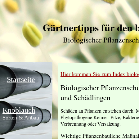
Gärtnertipps für den
Biologischer Pflanzensc
Hier kommen Sie zum Index biolog
Startseite
Biologischer Pflanzensch
und Schädlingen
Knoblauch
Schäden an Pflanzen entstehen durch: 
Phytopathogene Keime - Pilze, Bakterien
Sorten & Anbau
Verbrennung oder Versalzung.
Wichtige Pflanzenbauliche Maßna